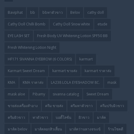
Baviphat
bb
bbทาตัวขาว
Belov
cathy doll
Cathy Doll Chilli Bomb
Cathy Doll Snow white
etude
EYE LASH SET
Fresh Body UV Whitening Lotion SPF50 BB
Fresh Whitening Lotion Night
HF171 SIVANNA EYEBROW (6 COLORS)
karmart
Karmart Sweet Dream
karmart ขายส่ง
karmart ราคาส่ง
KMA
KMA ราคาส่ง
LA238 LOLA EYESHADOW 8C.
mask
mask aloe
Pibamy
sivanna catalog
Sweet Dream
ขายส่งเครื่องสำอาง
ครีม ขายส่ง
ครีมทาตัวขาว
ครีมปรับผิวขาว
ครีมผิวขาว
ทาตัวขาว
บอดี้โลชั่น
ผิวขาว
มาส์ค
มาส์ค belov
มาส์คลอกสิวเสี้ยน
มาส์คว่านหางจระเข้
ร้านโชคดี