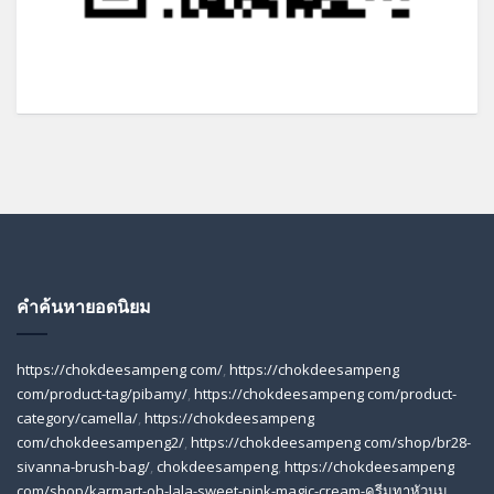
คำค้นหายอดนิยม
https://chokdeesampeng com/
,
https://chokdeesampeng
com/product-tag/pibamy/
,
https://chokdeesampeng com/product-
category/camella/
,
https://chokdeesampeng
com/chokdeesampeng2/
,
https://chokdeesampeng com/shop/br28-
sivanna-brush-bag/
,
chokdeesampeng
,
https://chokdeesampeng
com/shop/karmart-oh-lala-sweet-pink-magic-cream-ครีมทาหัวนม