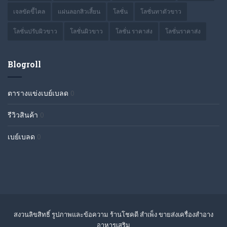
เจลขัดขี้ไคล
แผ่นลอกสิวเสี้ยน
โลชั่น
โลชั่นทาตัวขาว
โลชั่นปรับผิวขาว
โลชั่นผิวขาว
โลชั่น ราคาส่ง
โลชั่นราคาส่ง
Blogroll
ตารางแข่งเบย์เบลด
0
รีวิวสินค้า
0
เบย์เบลด
0
สงวนลิขสิทธิ์ รูปภาพและข้อความ ร้านโชคดี สำเพ็ง ขายส่งเครื่องสำอาง
อาหารเสริม