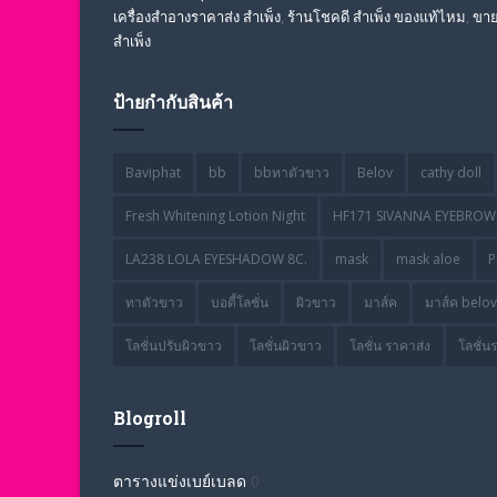
เครื่องสําอางราคาส่ง สําเพ็ง
,
ร้านโชคดี สําเพ็ง ของแท้ไหม
,
ขาย
สำเพ็ง
ป้ายกำกับสินค้า
Baviphat
bb
bbทาตัวขาว
Belov
cathy doll
Fresh Whitening Lotion Night
HF171 SIVANNA EYEBROW 
LA238 LOLA EYESHADOW 8C.
mask
mask aloe
P
ทาตัวขาว
บอดี้โลชั่น
ผิวขาว
มาส์ค
มาส์ค belov
โลชั่นปรับผิวขาว
โลชั่นผิวขาว
โลชั่น ราคาส่ง
โลชั่น
Blogroll
ตารางแข่งเบย์เบลด
0