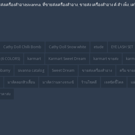
ส่งเครื่องสําอางsivanna
,
ที่ขายส่งเครื่องสําอาง
,
ขายส่ง เครื่องสำอาง ค์ สำ เพ็ง
,
เค
Cathy Doll Chilli Bomb
Cathy Doll Snow white
etude
EYE LASH SET
(6 COLORS)
karmart
Karmart Sweet Dream
karmart ขายส่ง
karma
ibamy
sivanna catalog
Sweet Dream
ขายส่งเครื่องสำอาง
ครีม ขายส
มาส์คลอกสิวเสี้ยน
มาส์คว่านหางจระเข้
ร้านโชคดี
เจลขัดขี้ไคล
แผ
ราคาส่ง