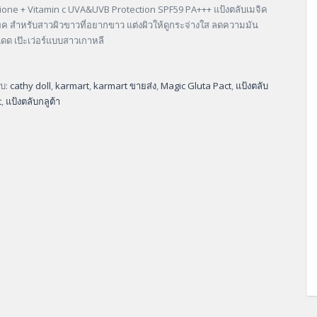
ione + Vitamin c UVA&UVB Protection SPF59 PA+++ แป้งตลับเมจิค
พค สำหรับสาวผิวขาวที่อยากขาว แต่งผิวให้ดูกระจ่างใส ลดความมัน
แดด เป๊ะเว่อร์แบบสาวเกาหลี
ับ:
cathy doll
,
karmart
,
karmart ขายส่ง
,
Magic Gluta Pact
,
แป้งตลับ
t
,
แป้งตลับกลูต้า