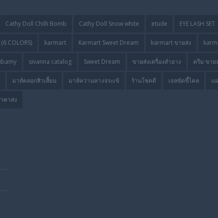
Cathy Doll Chilli Bomb
Cathy Doll Snow white
etude
EYE LASH SET
(6 COLORS)
karmart
Karmart Sweet Dream
karmart ขายส่ง
karma
ibamy
sivanna catalog
Sweet Dream
ขายส่งเครื่องสำอาง
ครีม ขายส
มาส์คลอกสิวเสี้ยน
มาส์คว่านหางจระเข้
ร้านโชคดี
เจลขัดขี้ไคล
แผ
ราคาส่ง