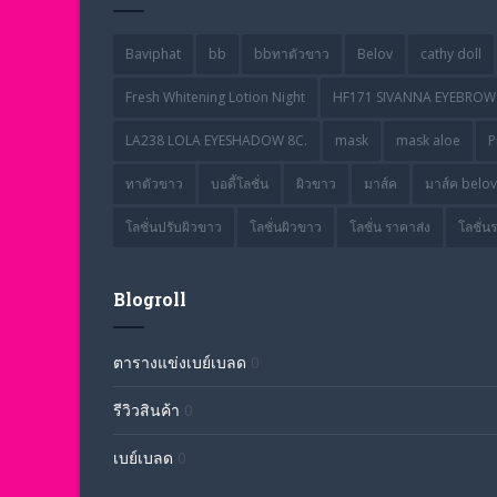
Baviphat
bb
bbทาตัวขาว
Belov
cathy doll
Fresh Whitening Lotion Night
HF171 SIVANNA EYEBROW 
LA238 LOLA EYESHADOW 8C.
mask
mask aloe
P
ทาตัวขาว
บอดี้โลชั่น
ผิวขาว
มาส์ค
มาส์ค belov
โลชั่นปรับผิวขาว
โลชั่นผิวขาว
โลชั่น ราคาส่ง
โลชั่น
Blogroll
ตารางแข่งเบย์เบลด
0
รีวิวสินค้า
0
เบย์เบลด
0