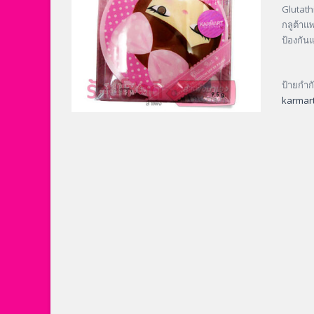
Glutath
กลูต้าแ
ป้องกัน
ป้ายกำก
karmar