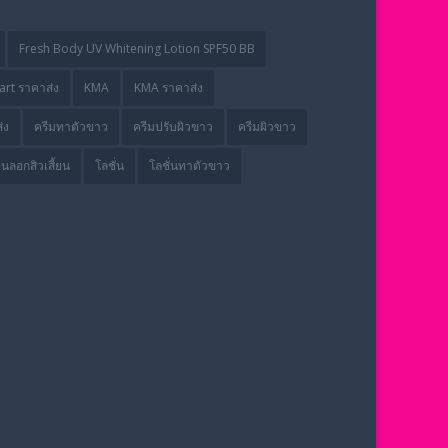
Fresh Body UV Whitening Lotion SPF50 BB
rt ราคาส่ง
KMA
KMA ราคาส่ง
่ง
ครีมทาตัวขาว
ครีมปรับผิวขาว
ครีมผิวขาว
่นลอกสิวเสี้ยน
โลชั่น
โลชั่นทาตัวขาว