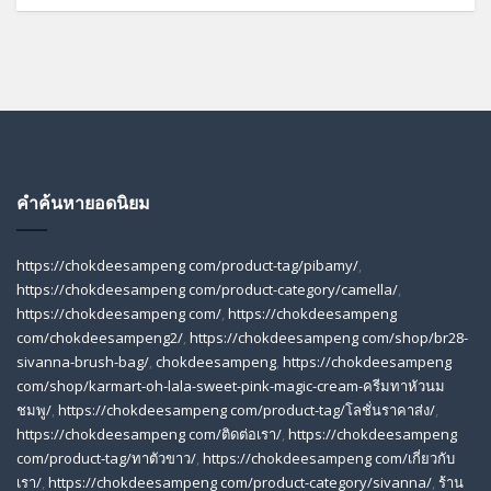
คำค้นหายอดนิยม
https://chokdeesampeng com/product-tag/pibamy/
,
https://chokdeesampeng com/product-category/camella/
,
https://chokdeesampeng com/
,
https://chokdeesampeng
com/chokdeesampeng2/
,
https://chokdeesampeng com/shop/br28-
sivanna-brush-bag/
,
chokdeesampeng
,
https://chokdeesampeng
com/shop/karmart-oh-lala-sweet-pink-magic-cream-ครีมทาหัวนม
ชมพู/
,
https://chokdeesampeng com/product-tag/โลชั่นราคาส่ง/
,
https://chokdeesampeng com/ติดต่อเรา/
,
https://chokdeesampeng
com/product-tag/ทาตัวขาว/
,
https://chokdeesampeng com/เกี่ยวกับ
เรา/
,
https://chokdeesampeng com/product-category/sivanna/
,
ร้าน