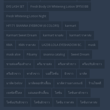
EYE LASH SET
Fresh Body UV Whitening Lotion SPF50 BB
Fresh Whitening Lotion Night
HF171 SIVANNA EYEBROW (6 COLORS)
karmart
Karmart Sweet Dream
karmart ขายส่ง
karmart ราคาส่ง
KMA
KMA ราคาส่ง
LA238 LOLA EYESHADOW 8C.
mask
mask aloe
Pibamy
sivanna catalog
Sweet Dream
ขายส่งเครื่องสำอาง
ครีม ขายส่ง
ครีมทาตัวขาว
ครีมปรับผิวขาว
ครีมผิวขาว
ทาตัวขาว
บอดี้โลชั่น
ผิวขาว
มาส์ค
มาส์ค belov
มาส์คลอกสิวเสี้ยน
มาส์คว่านหางจระเข้
ร้านโชคดี
เจลขัดขี้ไคล
แผ่นลอกสิวเสี้ยน
โลชั่น
โลชั่นทาตัวขาว
โลชั่นปรับผิวขาว
โลชั่นผิวขาว
โลชั่น ราคาส่ง
โลชั่นราคาส่ง