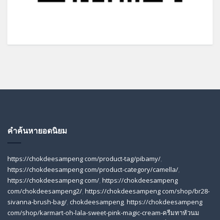
คำค้นหายอดนิยม
https://chokdeesampeng com/product-tag/pibamy/
,
https://chokdeesampeng com/product-category/camella/
,
https://chokdeesampeng com/
,
https://chokdeesampeng
com/chokdeesampeng2/
,
https://chokdeesampeng com/shop/br28-
sivanna-brush-bag/
,
chokdeesampeng
,
https://chokdeesampeng
com/shop/karmart-oh-lala-sweet-pink-magic-cream-ครีมทาหัวนม