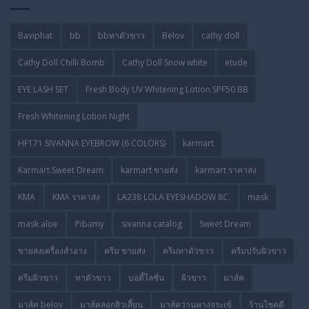
Baviphat
bb
bbทาตัวขาว
Belov
cathy doll
Cathy Doll Chilli Bomb
Cathy Doll Snow white
etude
EYE LASH SET
Fresh Body UV Whitening Lotion SPF50 BB
Fresh Whitening Lotion Night
HF171 SIVANNA EYEBROW (6 COLORS)
karmart
Karmart Sweet Dream
karmart ขายส่ง
karmart ราคาส่ง
KMA
KMA ราคาส่ง
LA238 LOLA EYESHADOW 8C.
mask
mask aloe
Pibamy
sivanna catalog
Sweet Dream
ขายส่งเครื่องสำอาง
ครีม ขายส่ง
ครีมทาตัวขาว
ครีมปรับผิวขาว
ครีมผิวขาว
ทาตัวขาว
บอดี้โลชั่น
ผิวขาว
มาส์ค
มาส์ค belov
มาส์คลอกสิวเสี้ยน
มาส์คว่านหางจระเข้
ร้านโชคดี