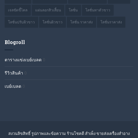
เจลขัดขี้ไคล
แผ่นลอกสิวเสี้ยน
โลชั่น
โลชั่นทาตัวขาว
โลชั่นปรับผิวขาว
โลชั่นผิวขาว
โลชั่น ราคาส่ง
โลชั่นราคาส่ง
Blogroll
ตารางแข่งเบย์เบลด
0
รีวิวสินค้า
0
เบย์เบลด
0
สงวนลิขสิทธิ์ รูปภาพและข้อความ ร้านโชคดี สำเพ็ง ขายส่งเครื่องสำอาง