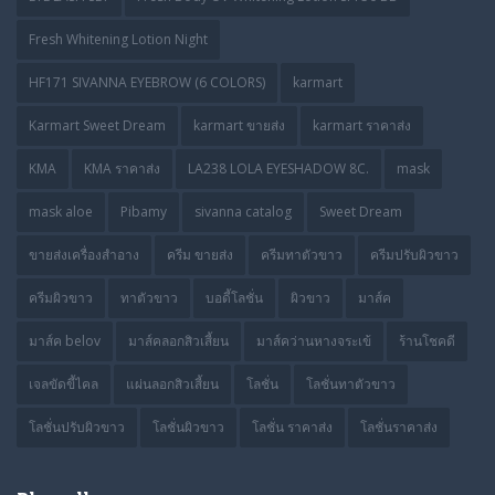
Fresh Whitening Lotion Night
HF171 SIVANNA EYEBROW (6 COLORS)
karmart
Karmart Sweet Dream
karmart ขายส่ง
karmart ราคาส่ง
KMA
KMA ราคาส่ง
LA238 LOLA EYESHADOW 8C.
mask
mask aloe
Pibamy
sivanna catalog
Sweet Dream
ขายส่งเครื่องสำอาง
ครีม ขายส่ง
ครีมทาตัวขาว
ครีมปรับผิวขาว
ครีมผิวขาว
ทาตัวขาว
บอดี้โลชั่น
ผิวขาว
มาส์ค
มาส์ค belov
มาส์คลอกสิวเสี้ยน
มาส์คว่านหางจระเข้
ร้านโชคดี
เจลขัดขี้ไคล
แผ่นลอกสิวเสี้ยน
โลชั่น
โลชั่นทาตัวขาว
โลชั่นปรับผิวขาว
โลชั่นผิวขาว
โลชั่น ราคาส่ง
โลชั่นราคาส่ง