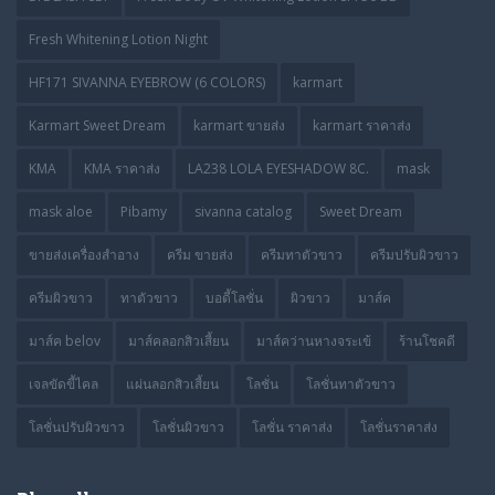
Fresh Whitening Lotion Night
HF171 SIVANNA EYEBROW (6 COLORS)
karmart
Karmart Sweet Dream
karmart ขายส่ง
karmart ราคาส่ง
KMA
KMA ราคาส่ง
LA238 LOLA EYESHADOW 8C.
mask
mask aloe
Pibamy
sivanna catalog
Sweet Dream
ขายส่งเครื่องสำอาง
ครีม ขายส่ง
ครีมทาตัวขาว
ครีมปรับผิวขาว
ครีมผิวขาว
ทาตัวขาว
บอดี้โลชั่น
ผิวขาว
มาส์ค
มาส์ค belov
มาส์คลอกสิวเสี้ยน
มาส์คว่านหางจระเข้
ร้านโชคดี
เจลขัดขี้ไคล
แผ่นลอกสิวเสี้ยน
โลชั่น
โลชั่นทาตัวขาว
โลชั่นปรับผิวขาว
โลชั่นผิวขาว
โลชั่น ราคาส่ง
โลชั่นราคาส่ง