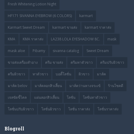
Fresh Whitening Lotion Night
HF171 SIVANNA EYEBROW (6 COLORS)
karmart
Karmart Sweet Dream
karmart ขายส่ง
karmart ราคาส่ง
KMA
KMA ราคาส่ง
LA238 LOLA EYESHADOW 8C.
mask
mask aloe
Pibamy
sivanna catalog
Sweet Dream
ขายส่งเครื่องสำอาง
ครีม ขายส่ง
ครีมทาตัวขาว
ครีมปรับผิวขาว
ครีมผิวขาว
ทาตัวขาว
บอดี้โลชั่น
ผิวขาว
มาส์ค
มาส์ค belov
มาส์คลอกสิวเสี้ยน
มาส์คว่านหางจระเข้
ร้านโชคดี
เจลขัดขี้ไคล
แผ่นลอกสิวเสี้ยน
โลชั่น
โลชั่นทาตัวขาว
โลชั่นปรับผิวขาว
โลชั่นผิวขาว
โลชั่น ราคาส่ง
โลชั่นราคาส่ง
Blogroll