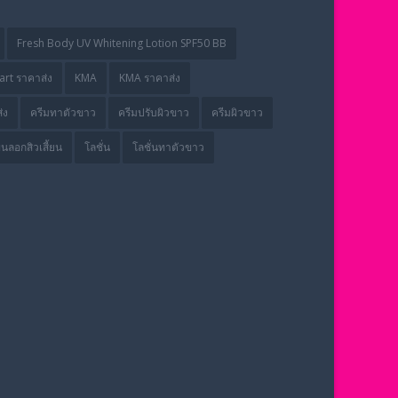
Fresh Body UV Whitening Lotion SPF50 BB
rt ราคาส่ง
KMA
KMA ราคาส่ง
่ง
ครีมทาตัวขาว
ครีมปรับผิวขาว
ครีมผิวขาว
่นลอกสิวเสี้ยน
โลชั่น
โลชั่นทาตัวขาว