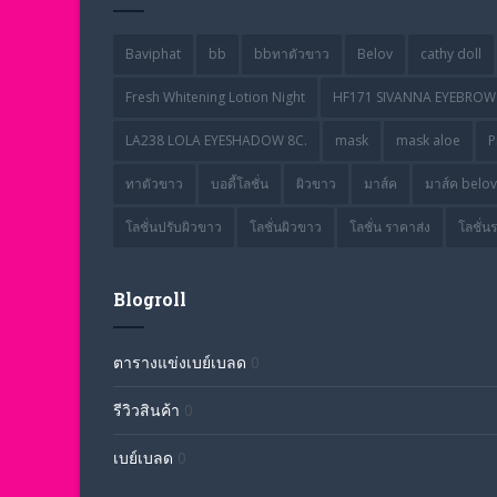
Baviphat
bb
bbทาตัวขาว
Belov
cathy doll
Fresh Whitening Lotion Night
HF171 SIVANNA EYEBROW 
LA238 LOLA EYESHADOW 8C.
mask
mask aloe
P
ทาตัวขาว
บอดี้โลชั่น
ผิวขาว
มาส์ค
มาส์ค belov
โลชั่นปรับผิวขาว
โลชั่นผิวขาว
โลชั่น ราคาส่ง
โลชั่น
Blogroll
ตารางแข่งเบย์เบลด
0
รีวิวสินค้า
0
เบย์เบลด
0