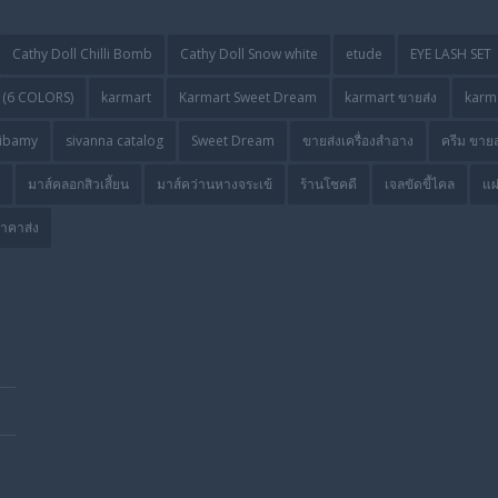
Cathy Doll Chilli Bomb
Cathy Doll Snow white
etude
EYE LASH SET
(6 COLORS)
karmart
Karmart Sweet Dream
karmart ขายส่ง
karma
ibamy
sivanna catalog
Sweet Dream
ขายส่งเครื่องสำอาง
ครีม ขายส
มาส์คลอกสิวเสี้ยน
มาส์คว่านหางจระเข้
ร้านโชคดี
เจลขัดขี้ไคล
แผ
ราคาส่ง