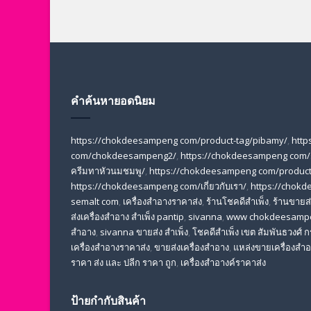
คำค้นหายอดนิยม
https://chokdeesampeng com/product-tag/pibamy/
,
http
com/chokdeesampeng2/
,
https://chokdeesampeng com/
ครีมทาหัวนมชมพู/
,
https://chokdeesampeng com/product-
https://chokdeesampeng com/เกี่ยวกับเรา/
,
https://chokd
semalt com
,
เครื่องสำอางราคาส่ง
,
ร้านโชคดีสำเพ็ง
,
ร้านขายส่ง
ส่งเครื่องสําอาง สําเพ็ง pantip
,
sivanna
,
www chokdeesamp
สำอาง
,
sivanna ขายส่ง สําเพ็ง
,
โชคดีสำเพ็ง เขต สัมพันธวงศ์
เครื่องสําอางราคาส่ง
,
ขายส่งเครื่องสําอาง
,
แหล่งขายเครื่องสําอ
ราคา ส่ง และ ปลีก ราคา ถูก
,
เครื่องสำอางค์ราคาส่ง
ป้ายกำกับสินค้า