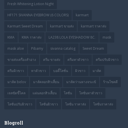
Fresh Whitening Lotion Night
HF171 SIVANNA EYEBROW (6 COLORS)
karmart
Karmart Sweet Dream
karmart ขายส่ง
karmart ราคาส่ง
KMA
KMA ราคาส่ง
LA238 LOLA EYESHADOW 8C.
mask
mask aloe
Pibamy
sivanna catalog
Sweet Dream
ขายส่งเครื่องสำอาง
ครีม ขายส่ง
ครีมทาตัวขาว
ครีมปรับผิวขาว
ครีมผิวขาว
ทาตัวขาว
บอดี้โลชั่น
ผิวขาว
มาส์ค
มาส์ค belov
มาส์คลอกสิวเสี้ยน
มาส์คว่านหางจระเข้
ร้านโชคดี
เจลขัดขี้ไคล
แผ่นลอกสิวเสี้ยน
โลชั่น
โลชั่นทาตัวขาว
โลชั่นปรับผิวขาว
โลชั่นผิวขาว
โลชั่น ราคาส่ง
โลชั่นราคาส่ง
Blogroll