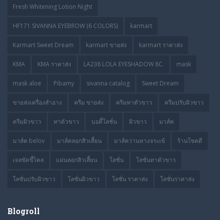
Fresh Whitening Lotion Night
HF171 SIVANNA EYEBROW (6 COLORS)
karmart
Karmart Sweet Dream
karmart ขายส่ง
karmart ราคาส่ง
KMA
KMA ราคาส่ง
LA238 LOLA EYESHADOW 8C.
mask
mask aloe
Pibamy
sivanna catalog
Sweet Dream
ขายส่งเครื่องสำอาง
ครีม ขายส่ง
ครีมทาตัวขาว
ครีมปรับผิวขาว
ครีมผิวขาว
ทาตัวขาว
บอดี้โลชั่น
ผิวขาว
มาส์ค
มาส์ค belov
มาส์คลอกสิวเสี้ยน
มาส์คว่านหางจระเข้
ร้านโชคดี
เจลขัดขี้ไคล
แผ่นลอกสิวเสี้ยน
โลชั่น
โลชั่นทาตัวขาว
โลชั่นปรับผิวขาว
โลชั่นผิวขาว
โลชั่น ราคาส่ง
โลชั่นราคาส่ง
Blogroll