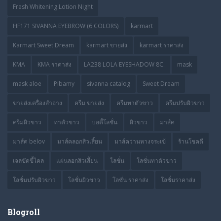
Fresh Whitening Lotion Night
HF171 SIVANNA EYEBROW (6 COLORS)
karmart
Karmart Sweet Dream
karmart ขายส่ง
karmart ราคาส่ง
KMA
KMA ราคาส่ง
LA238 LOLA EYESHADOW 8C.
mask
mask aloe
Pibamy
sivanna catalog
Sweet Dream
ขายส่งเครื่องสำอาง
ครีม ขายส่ง
ครีมทาตัวขาว
ครีมปรับผิวขาว
ครีมผิวขาว
ทาตัวขาว
บอดี้โลชั่น
ผิวขาว
มาส์ค
มาส์ค belov
มาส์คลอกสิวเสี้ยน
มาส์คว่านหางจระเข้
ร้านโชคดี
เจลขัดขี้ไคล
แผ่นลอกสิวเสี้ยน
โลชั่น
โลชั่นทาตัวขาว
โลชั่นปรับผิวขาว
โลชั่นผิวขาว
โลชั่น ราคาส่ง
โลชั่นราคาส่ง
Blogroll