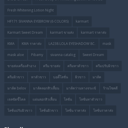
Fresh Whitening Lotion Night
HF171 SIVANNA EYEBROW (6 COLORS)
karmart
Karmart Sweet Dream
karmart ขายส่ง
karmart ราคาส่ง
KMA
KMA ราคาส่ง
LA238 LOLA EYESHADOW 8C.
mask
mask aloe
Pibamy
sivanna catalog
Sweet Dream
ขายส่งเครื่องสำอาง
ครีม ขายส่ง
ครีมทาตัวขาว
ครีมปรับผิวขาว
ครีมผิวขาว
ทาตัวขาว
บอดี้โลชั่น
ผิวขาว
มาส์ค
มาส์ค belov
มาส์คลอกสิวเสี้ยน
มาส์คว่านหางจระเข้
ร้านโชคดี
เจลขัดขี้ไคล
แผ่นลอกสิวเสี้ยน
โลชั่น
โลชั่นทาตัวขาว
โลชั่นปรับผิวขาว
โลชั่นผิวขาว
โลชั่น ราคาส่ง
โลชั่นราคาส่ง