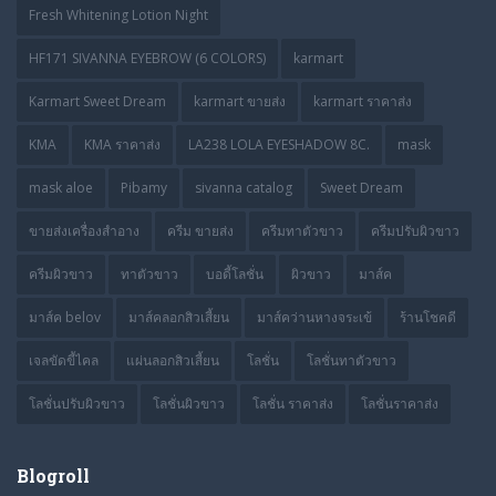
Fresh Whitening Lotion Night
HF171 SIVANNA EYEBROW (6 COLORS)
karmart
Karmart Sweet Dream
karmart ขายส่ง
karmart ราคาส่ง
KMA
KMA ราคาส่ง
LA238 LOLA EYESHADOW 8C.
mask
mask aloe
Pibamy
sivanna catalog
Sweet Dream
ขายส่งเครื่องสำอาง
ครีม ขายส่ง
ครีมทาตัวขาว
ครีมปรับผิวขาว
ครีมผิวขาว
ทาตัวขาว
บอดี้โลชั่น
ผิวขาว
มาส์ค
มาส์ค belov
มาส์คลอกสิวเสี้ยน
มาส์คว่านหางจระเข้
ร้านโชคดี
เจลขัดขี้ไคล
แผ่นลอกสิวเสี้ยน
โลชั่น
โลชั่นทาตัวขาว
โลชั่นปรับผิวขาว
โลชั่นผิวขาว
โลชั่น ราคาส่ง
โลชั่นราคาส่ง
Blogroll