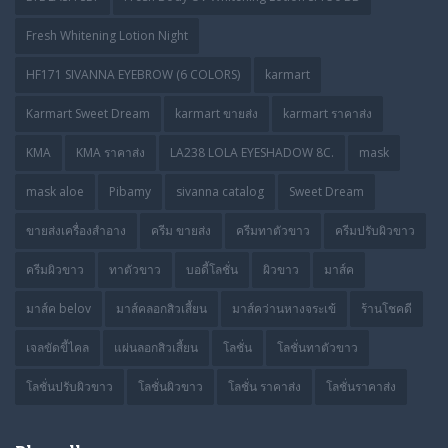
Fresh Whitening Lotion Night
HF171 SIVANNA EYEBROW (6 COLORS)
karmart
Karmart Sweet Dream
karmart ขายส่ง
karmart ราคาส่ง
KMA
KMA ราคาส่ง
LA238 LOLA EYESHADOW 8C.
mask
mask aloe
Pibamy
sivanna catalog
Sweet Dream
ขายส่งเครื่องสำอาง
ครีม ขายส่ง
ครีมทาตัวขาว
ครีมปรับผิวขาว
ครีมผิวขาว
ทาตัวขาว
บอดี้โลชั่น
ผิวขาว
มาส์ค
มาส์ค belov
มาส์คลอกสิวเสี้ยน
มาส์คว่านหางจระเข้
ร้านโชคดี
เจลขัดขี้ไคล
แผ่นลอกสิวเสี้ยน
โลชั่น
โลชั่นทาตัวขาว
โลชั่นปรับผิวขาว
โลชั่นผิวขาว
โลชั่น ราคาส่ง
โลชั่นราคาส่ง