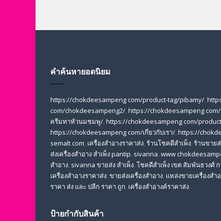
คำค้นหายอดนิยม
https://chokdeesampeng com/product-tag/pibamy/
,
http
com/chokdeesampeng2/
,
https://chokdeesampeng com/
ครีมทาหัวนมชมพู/
,
https://chokdeesampeng com/product-
https://chokdeesampeng com/เกี่ยวกับเรา/
,
https://chokd
semalt com
,
เครื่องสำอางราคาส่ง
,
ร้านโชคดีสำเพ็ง
,
ร้านขายส่ง
ส่งเครื่องสําอาง สําเพ็ง pantip
,
sivanna
,
www chokdeesamp
สำอาง
,
sivanna ขายส่ง สําเพ็ง
,
โชคดีสำเพ็ง เขต สัมพันธวงศ์
เครื่องสําอางราคาส่ง
,
ขายส่งเครื่องสําอาง
,
แหล่งขายเครื่องสําอ
ราคา ส่ง และ ปลีก ราคา ถูก
,
เครื่องสำอางค์ราคาส่ง
ป้ายกำกับสินค้า