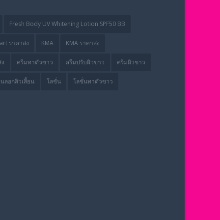
Fresh Body UV Whitening Lotion SPF50 BB
rt ราคาส่ง
KMA
KMA ราคาส่ง
่ง
ครีมทาตัวขาว
ครีมปรับผิวขาว
ครีมผิวขาว
่นลอกสิวเสี้ยน
โลชั่น
โลชั่นทาตัวขาว