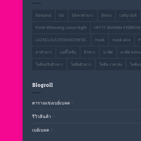
Baviphat
bb
bbทาตัวขาว
Belov
cathy doll
Fresh Whitening Lotion Night
HF171 SIVANNA EYEBROW 
LA238 LOLA EYESHADOW 8C.
mask
mask aloe
P
ทาตัวขาว
บอดี้โลชั่น
ผิวขาว
มาส์ค
มาส์ค belov
โลชั่นปรับผิวขาว
โลชั่นผิวขาว
โลชั่น ราคาส่ง
โลชั่น
Blogroll
ตารางแข่งเบย์เบลด
0
รีวิวสินค้า
0
เบย์เบลด
0