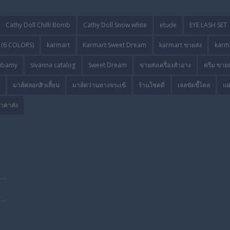
Cathy Doll Chilli Bomb
Cathy Doll Snow white
etude
EYE LASH SET
(6 COLORS)
karmart
Karmart Sweet Dream
karmart ขายส่ง
karma
ibamy
sivanna catalog
Sweet Dream
ขายส่งเครื่องสำอาง
ครีม ขายส
มาส์คลอกสิวเสี้ยน
มาส์คว่านหางจระเข้
ร้านโชคดี
เจลขัดขี้ไคล
แผ
ราคาส่ง