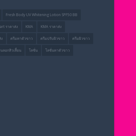
Fresh Body UV Whitening Lotion SPF50 BB
rt ราคาส่ง
KMA
KMA ราคาส่ง
่ง
ครีมทาตัวขาว
ครีมปรับผิวขาว
ครีมผิวขาว
่นลอกสิวเสี้ยน
โลชั่น
โลชั่นทาตัวขาว