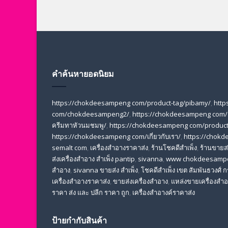
คำค้นหายอดนิยม
https://chokdeesampeng com/product-tag/pibamy/
,
http
com/chokdeesampeng2/
,
https://chokdeesampeng com/
ครีมทาหัวนมชมพู/
,
https://chokdeesampeng com/product-
https://chokdeesampeng com/เกี่ยวกับเรา/
,
https://chokd
semalt com
,
เครื่องสำอางราคาส่ง
,
ร้านโชคดีสำเพ็ง
,
ร้านขายส่ง
ส่งเครื่องสําอาง สําเพ็ง pantip
,
sivanna
,
www chokdeesamp
สำอาง
,
sivanna ขายส่ง สําเพ็ง
,
โชคดีสำเพ็ง เขต สัมพันธวงศ์
เครื่องสําอางราคาส่ง
,
ขายส่งเครื่องสําอาง
,
แหล่งขายเครื่องสําอ
ราคา ส่ง และ ปลีก ราคา ถูก
,
เครื่องสำอางค์ราคาส่ง
ป้ายกำกับสินค้า