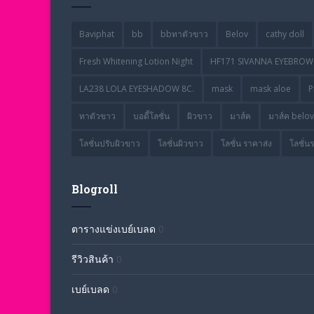
Baviphat
bb
bbทาตัวขาว
Belov
cathy doll
Fresh Whitening Lotion Night
HF171 SIVANNA EYEBROW 
LA238 LOLA EYESHADOW 8C.
mask
mask aloe
P
ทาตัวขาว
บอดี้โลชั่น
ผิวขาว
มาส์ค
มาส์ค belov
โลชั่นปรับผิวขาว
โลชั่นผิวขาว
โลชั่น ราคาส่ง
โลชั่น
Blogroll
ตารางแข่งเบย์เบลด
0
รีวิวสินค้า
0
เบย์เบลด
0