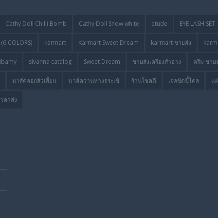
Cathy Doll Chilli Bomb
Cathy Doll Snow white
etude
EYE LASH SET
(6 COLORS)
karmart
Karmart Sweet Dream
karmart ขายส่ง
karma
ibamy
sivanna catalog
Sweet Dream
ขายส่งเครื่องสำอาง
ครีม ขายส
มาส์คลอกสิวเสี้ยน
มาส์คว่านหางจระเข้
ร้านโชคดี
เจลขัดขี้ไคล
แผ
ราคาส่ง