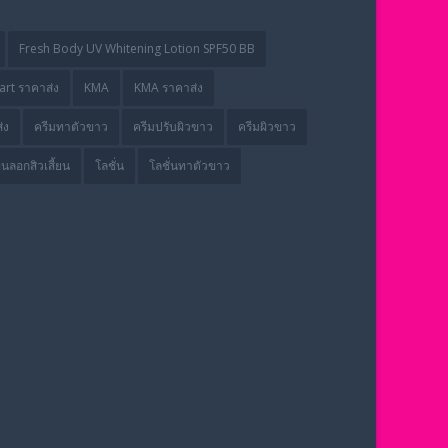
Fresh Body UV Whitening Lotion SPF50 BB
rt ราคาส่ง
KMA
KMA ราคาส่ง
่ง
ครีมทาตัวขาว
ครีมปรับผิวขาว
ครีมผิวขาว
่นลอกสิวเสี้ยน
โลชั่น
โลชั่นทาตัวขาว