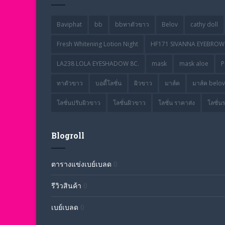
Baviphat
bb
bbทาตัวขาว
Belov
cathy doll
Fresh Whitening Lotion Night
HF171 SIVANNA EYEBROW 
LA238 LOLA EYESHADOW 8C.
mask
mask aloe
P
ทาตัวขาว
บอดี้โลชั่น
ผิวขาว
มาส์ค
มาส์ค belov
โลชั่นปรับผิวขาว
โลชั่นผิวขาว
โลชั่น ราคาส่ง
โลชั่น
Blogroll
ตารางแข่งเบย์เบลด
0
รีวิวสินค้า
0
เบย์เบลด
0