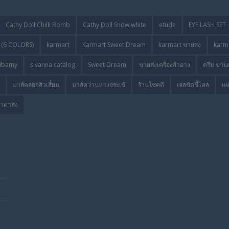
Cathy Doll Chilli Bomb
Cathy Doll Snow white
etude
EYE LASH SET
(6 COLORS)
karmart
Karmart Sweet Dream
karmart ขายส่ง
karma
ibamy
sivanna catalog
Sweet Dream
ขายส่งเครื่องสำอาง
ครีม ขายส
มาส์คลอกสิวเสี้ยน
มาส์คว่านหางจระเข้
ร้านโชคดี
เจลขัดขี้ไคล
แผ
ราคาส่ง