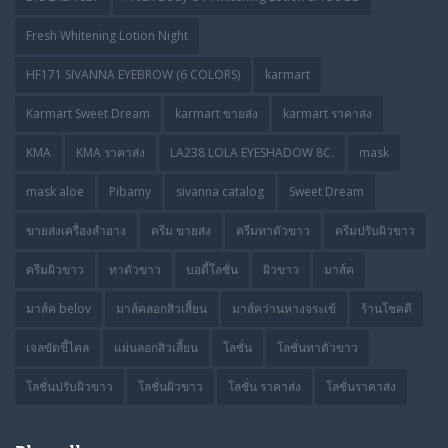
Fresh Whitening Lotion Night
HF171 SIVANNA EYEBROW (6 COLORS)
karmart
Karmart Sweet Dream
karmart ขายส่ง
karmart ราคาส่ง
KMA
KMA ราคาส่ง
LA238 LOLA EYESHADOW 8C.
mask
mask aloe
Pibamy
sivanna catalog
Sweet Dream
ขายส่งเครื่องสำอาง
ครีม ขายส่ง
ครีมทาตัวขาว
ครีมปรับผิวขาว
ครีมผิวขาว
ทาตัวขาว
บอดี้โลชั่น
ผิวขาว
มาส์ค
มาส์ค belov
มาส์คลอกสิวเสี้ยน
มาส์คว่านหางจระเข้
ร้านโชคดี
เจลขัดขี้ไคล
แผ่นลอกสิวเสี้ยน
โลชั่น
โลชั่นทาตัวขาว
โลชั่นปรับผิวขาว
โลชั่นผิวขาว
โลชั่น ราคาส่ง
โลชั่นราคาส่ง